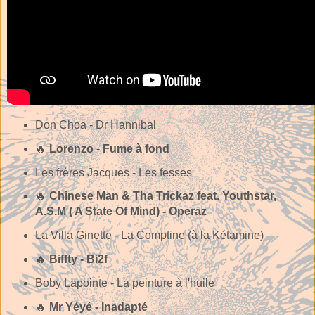
Don Choa - Dr Hannibal
🔥
Lorenzo - Fume à fond
Les frères Jacques - Les fesses
🔥
Chinese Man & Tha Trickaz feat. Youthstar,
A.S.M ( A State Of Mind) - Operaz
La Villa Ginette - La Comptine (à la Kétamine)
🔥
Biffty - Bi2f
Boby Lapointe - La peinture à l'huile
🔥
Mr Yéyé - Inadapté