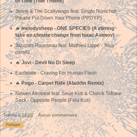
of Time (Title Theme)
Jenny & The Scallywags feat. Singto Numchok -
Please Put Down Your Phone (PPDYP)
🔥
melodysheep - ONE SPECIES (A stirring
take on climate change from Isaac Asimov)
Jacques Rousseau feat. Mathieu Lippé - Tous
pareils
🔥
Jovi - Devil No Di Sleep
Eardelete - Craving For Human Flesh
🔥
Pogo - Carpet Ride (Aladdin Remix)
Newen Afrobeat feat. Seun Kuti & Cheick Tidiane
Seck - Opposite People (Fela Kuti)
TekVila
à
14:20
Aucun commentaire:
Partager