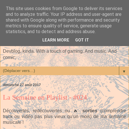
This site uses cookies from Google to deliver its services
and to analyze traffic. Your IP address and user-agent are
shared with Google along with performance and security
metrics to ensure quality of service, generate usage
statistics, and to detect and address abuse.
LEARN MORE
GOT IT
Devblog, kinda. With a touch of gaming. And music. And
comic.
▼
dimanche 27 août 2017
La Semaine en Playlist - #024
Découvertes, redécouvertes ou 🔥
sorties
(comprendre
track ou vidéo pas plus vieux qu'un mois) de ma semaine
musicale !