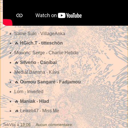
Same Suki - VillageAnka
🔥
HGich.T - titteschön
Mononc' Serge - Charlie Hebdo
🔥
Silverio - Caníbal
Medial Banana - Káva
🔥
Oumou Sangaré - Fadjamou
Lorn - Inverted
🔥
Maniak - Hlad
🔥
Leikeli47 - Miss Me
TekVila
à
19:06
Aucun commentaire: