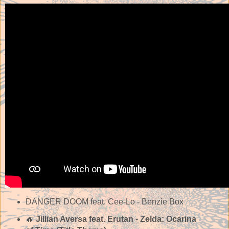
DANGER DOOM feat. Cee-Lo - Benzie Box
🔥
Jillian Aversa feat. Erutan - Zelda: Ocarina