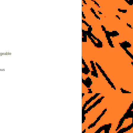
rgeable
vous