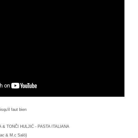
squ'il faut bien
 & TONČI HULJIĆ - PASTA ITALIANA
llac & M.c Salò)