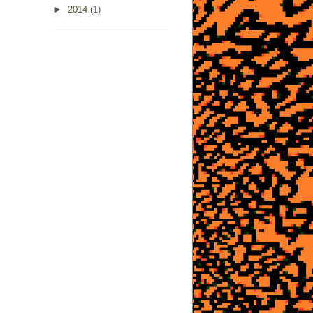
►
2014
(1)