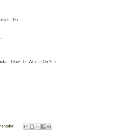
oks Ist Da
_
axtar - Blow The Whistle On 'Em
entaire: