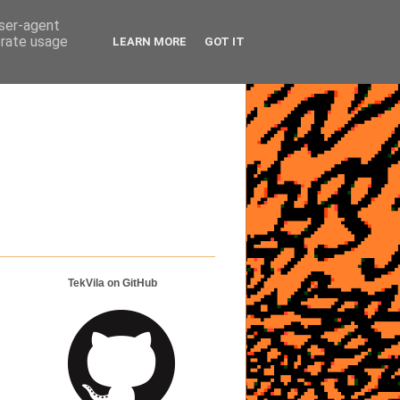
user-agent
erate usage
LEARN MORE
GOT IT
TekVila on GitHub