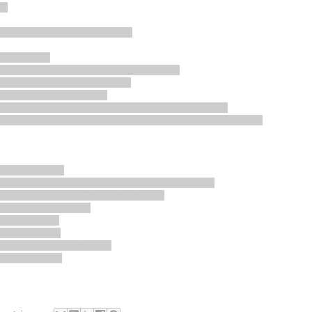
ul
au LSD (
L
yserg
s
äure
d
iethylamid)
a est décédé
vé est élevé au THC (
T
étra
h
ydro
c
annabinol)
CF (Parti Communiste Français)
Renseignements Généraux)
décapée au QG (Quartier Général) des SS (
S
chutz
s
taffel)
ent Intellectuel) de CRS (Compagnies Républicaines de Sécurité)
(Hit music only)
JT (Journal Télévisé) de TF1 (Télévision Française 1)
ccupée de trois SDF (Sans Domicile Fixe)
U (Pari Mutuel Urbain)
gissait au vécé
s six saucisses
es BD (Bandes Dessinées) X
n tété de Héléna