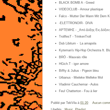
BLACK BOMB A - Greed
VIDEOCLUB - Amour plastique
Falco - Mutter Der Mann Mit Dem K
-ELETTRONOIR- DIVA
ΑΡΤΕΜΗΣ - _Από Δόξης Εις Δόξαν
TrollfesT - TrinkenTroll
Dub Libitum - La amapola
Kyteman's Hip-Hop Orchestra ft. Bl
BRÖ - Mauvais rôle
HGich.T - igor amore
Biffty & Julius - Pigeon bleu
Urbanus - Mieleke Melleke Mol
Vladimir Cauchemar - Aulos
Feu! Chatterton - Fou à lier
Publié par
TekVila
à
01:20
Aucun comm
Libellés :
Music
,
Playlist