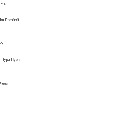
 ma...
imba Română
DA
 - Hypa Hypa
Drugs