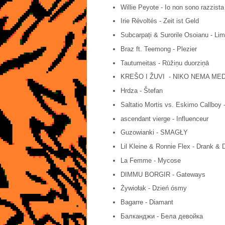
Willie Peyote - Io non sono razzista
Irie Révoltés - Zeit ist Geld
Subcarpați & Surorile Osoianu - L
Braz ft. Teemong - Plezier
Tautumeitas - Rūžiņu duorziņā
KREŠO I ŽUVI - NIKO NEMA ME
Hrdza - Štefan
Saltatio Mortis vs. Eskimo Callboy
ascendant vierge - Influenceur
Guzowianki - SMAGŁY
Lil Kleine & Ronnie Flex - Drank & 
La Femme - Mycose
DIMMU BORGIR - Gateways
Żywiołak - Dzień ósmy
Bagarre - Diamant
Балканджи - Бела девойка