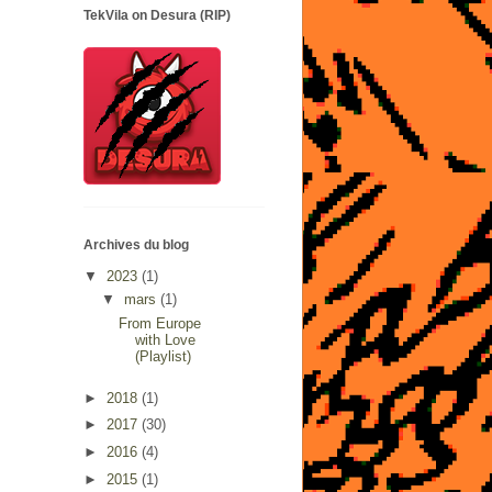
TekVila on Desura (RIP)
Archives du blog
▼
2023
(1)
▼
mars
(1)
From Europe
with Love
(Playlist)
►
2018
(1)
►
2017
(30)
►
2016
(4)
►
2015
(1)