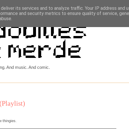
deliver its services and to analyze traffic. Your IP address and 
formance and security metrics to ensure quality of service, gen
abuse.
ing. And music. And comic.
Playlist)
 thingies.