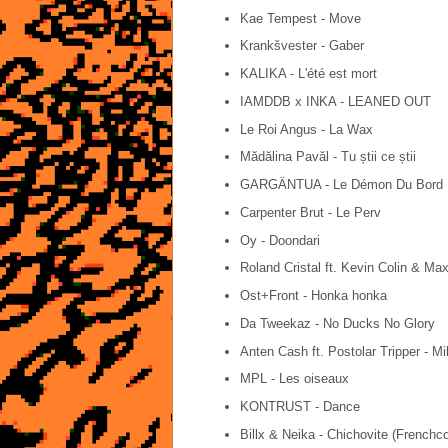
Kae Tempest - Move
Krankšvester - Gaber
KALIKA - L'été est mort
IAMDDB x INKA - LEANED OUT
Le Roi Angus - La Wax
Mădălina Pavăl - Tu știi ce știi
GARGÄNTUA - Le Démon Du Bord 
Carpenter Brut - Le Perv
Oy - Doondari
Roland Cristal ft. Kevin Colin & Ma
Ost+Front - Honka honka
Da Tweekaz - No Ducks No Glory
Anten Cash ft. Postolar Tripper - Mi
MPL - Les oiseaux
KONTRUST - Dance
Billx & Neika - Chichovite (Frenchco