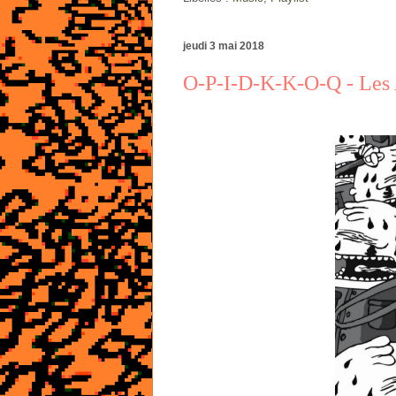
jeudi 3 mai 2018
O-P-I-D-K-K-O-Q - Les 