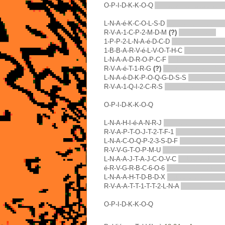
O-P-I-D-K-K-O-Q
Au pays des cacas au c
L-N-A-é-K-C-O-L-S-D
Héléna est cassée 
R-V-A-1-C-P-2-M-D-M
(?)
Hervé a un ?
1-P-P-2-L-N-A-é-D-C-D
Un pépé de Hélén
1-B-B-A-R-V-é-L-V-O-T-H-C
Un bébé à Her
L-N-A-A-D-R-O-P-C-F
Héléna adhère au P
R-V-A-é-T-1-R-G
(?)
Hervé a été un RG (
L-N-A-é-D-K-P-O-Q-G-D-S-S
Héléna est 
R-V-A-1-Q-I-2-C-R-S
Hervé a un QI (Quoti
O-P-I-D-K-K-O-Q
L-N-A-H-I-é-A-N-R-J
Héléna a chié à NRJ 
R-V-A-P-T-O-J-T-2-T-F-1
Hervé a pété au 
L-N-A-C-O-Q-P-2-3-S-D-F
Héléna s'est o
R-V-V-G-T-O-P-M-U
Hervé végétait au PM
L-N-A-A-J-T-A-J-C-O-V-C
Héléna agitée a
é-R-V-G-R-B-C-6-O-6
Et Hervé gerbait se
L-N-A-A-H-T-D-B-D-X
Héléna a acheté d
R-V-A-A-T-T-1-T-T-2-L-N-A
Hervé a tété u
O-P-I-D-K-K-O-Q