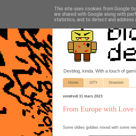
This site uses cookies from Google to 
are shared with Google along with per
statistics, and to detect and address 
Devblog, kinda. With a touch of gam
Home
iSTY
Onanism
vendredi 31 mars 2023
From Europe with Love (
Some oldies goldies mixed with some new