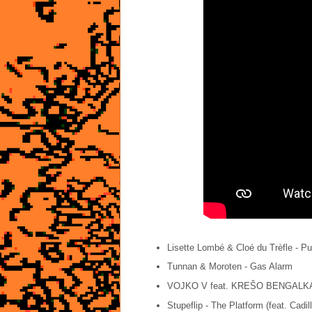
Lisette Lombé & Cloé du Trèfle - Pui
Tunnan & Moroten - Gas Alarm
VOJKO V feat. KREŠO BENGALKA
Stupeflip - The Platform (feat. Cadi