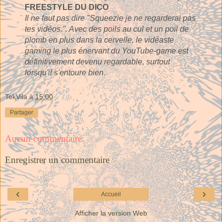
FREESTYLE DU DICO
Il ne faut pas dire "Squeezie je ne regarderai pas
tes vidéos.". Avec des poils au cul et un poil de
plomb en plus dans la cervelle, le vidéaste
gaming le plus énervant du YouTube-game est
définitivement devenu regardable, surtout
lorsqu'il s'entoure bien.
TekVila
à
15:00
Partager
Aucun commentaire:
Enregistrer un commentaire
‹
›
Accueil
Afficher la version Web