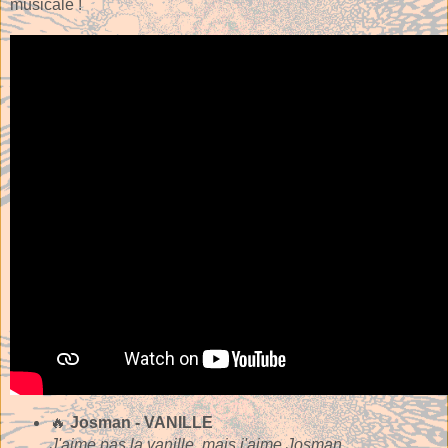
musicale !
🔥
Josman - VANILLE
J'aime pas la vanille, mais j'aime Josman.