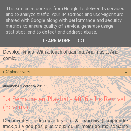
This site uses cookies from Google to deliver its services
and to analyze traffic. Your IP address and user-agent are
shared with Google along with performance and security
metrics to ensure quality of service, generate usage
statistics, and to detect and address abuse.
LEARN MORE
GOT IT
Devblog, kinda. With a touch of gaming. And music. And
comic.
▼
dimanche 1 octobre 2017
La Semaine en Playlist - #026 - Le Revival
(baveux)
Découvertes, redécouvertes ou 🔥
sorties
(comprendre
track ou vidéo pas plus vieux qu'un mois) de ma semaine