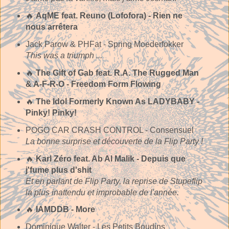
🔥
AqME feat. Reuno (Lofofora) - Rien ne
nous arrêtera
Jack Parow & PHFat - Spring Moederfokker
This was a triumph ...
🔥
The Gift of Gab feat. R.A. The Rugged Man
& A-F-R-O - Freedom Form Flowing
🔥
The Idol Formerly Known As LADYBABY -
Pinky! Pinky!
POGO CAR CRASH CONTROL - Consensuel
La bonne surprise et découverte de la Flip Party !
🔥
Karl Zéro feat. Ab Al Malik - Depuis que
j'fume plus d'shit
Et en parlant de Flip Party, la reprise de Stupeflip
la plus inattendu et improbable de l'année.
🔥
IAMDDB - More
Dominique Walter - Les Petits Boudins