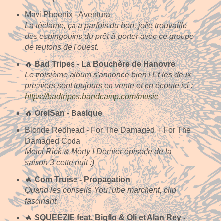
Mavi Phoenix - Aventura
La réclame, ça a parfois du bon, jolie trouvaille
des espingouins du prêt-à-porter avec ce groupe
de teutons de l'ouest.
🔥
Bad Tripes - La Bouchère de Hanovre
Le troisième album s'annonce bien ! Et les deux
premiers sont toujours en vente et en écoute ici :
https://badtripes.bandcamp.com/music
🔥
OrelSan - Basique
Blonde Redhead - For The Damaged + For The
Damaged Coda
Merci Rick & Morty ! Dernier épisode de la
saison 3 cette nuit :)
🔥
Com Truise - Propagation
Quand les conseils YouTube marchent, clip
fascinant.
🔥
SQUEEZIE feat. Bigflo & Oli et Alan Rey -