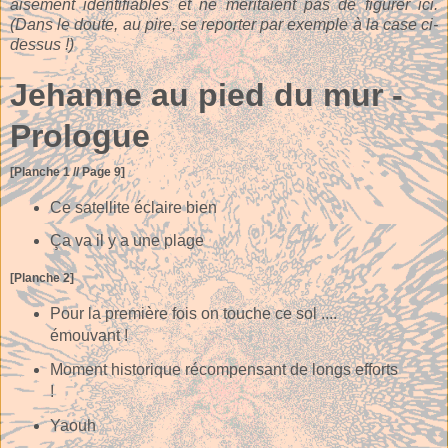
aisément identifiables et ne méritaient pas de figurer ici.
(Dans le doute, au pire, se reporter par exemple à la case ci-
dessus !)
Jehanne au pied du mur -
Prologue
[Planche 1 // Page 9]
Ce satellite éclaire bien
Ça va il y a une plage
[Planche 2]
Pour la première fois on touche ce sol ....
émouvant !
Moment historique récompensant de longs efforts
!
Yaouh