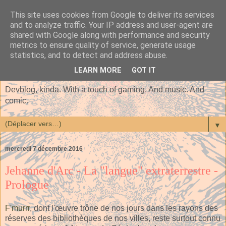
This site uses cookies from Google to deliver its services
and to analyze traffic. Your IP address and user-agent are
shared with Google along with performance and security
metrics to ensure quality of service, generate usage
statistics, and to detect and address abuse.
LEARN MORE
GOT IT
Devblog, kinda. With a touch of gaming. And music. And
comic.
▼
mercredi 7 décembre 2016
Jehanne d'Arc - La "langue" extraterrestre -
Prologue
F'murrr
, dont l'œuvre trône de nos jours dans les rayons des
réserves des bibliothèques de nos villes, reste surtout connu