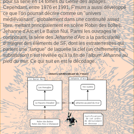
pour sa série en 14 tomes du
Génie des alpages
.
Cependant, entre 1976 et 1991, F'murrr a aussi développé
ce que l'on pourrait décrire comme un "univers
médiévalisant", globalement dans une continuité assez
libre, mettant principalement en scène Robin des boîtes,
Jehanne d'Arc et Le Baron Nul. Parmi les ouvrages le
composant, la série des
Jehanne d'Arc
a la particularité
d'intégrer des éléments de SF, dont les extraterrestres qui
parlent une "langue" de laquelle la clef (un chiffrement par
substitution) n'est révélée qu'à la fin de l'album
Jehanne au
pied du mur.
Ce qui suit en est le décodage.