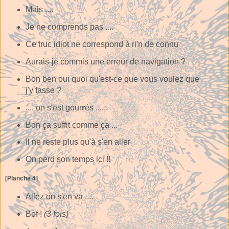
Mais ....
Je ne comprends pas ....
Ce truc idiot ne correspond à ri'n de connu
Aurais-je commis une erreur de navigation ?
Bon ben oui quoi qu'est-ce que vous voulez que
j'y fasse ?
.... on s'est gour
r
és ......
Bon ça suffit comme ça ...
Il ne reste plus qu'à s'en aller
On perd son temps ici !!
[Planche 4]
Allez on s'en va ....
Bof !
(3 fois)