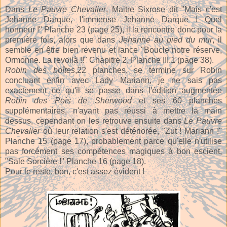
Dans
Le Pauvre Chevalier
, Maitre Sixrose dit "Mais c'est
Jehanne Darque, l'immense Jehanne Darque ! Quel
honneur !" Planche 23 (page 25), il la rencontre donc pour la
première fois, alors que dans
Jehanne au pied du mur
, il
semble en être bien revenu et lance "Boucle notre réserve,
Ormonne. La revoilà !!" Chapitre 2, Planche III.1 (page 38).
Robin des boîtes
,22 planches, se termine sur Robin
concluant enfin avec Lady Mariann, je ne sais pas
exactement ce qu'il se passe dans l'édition augmentée
Robin des Pois de Sherwood
et ses 60 planches
supplémentaires, n'ayant pas réussi à mettre la main
dessus, cependant on les retrouve ensuite dans
Le Pauvre
Chevalier
où leur relation s'est détériorée, "Zut ! Mariann !"
Planche 15 (page 17), probablement parce qu'elle n'utilise
pas forcément ses compétences magiques à bon escient,
"Sale Sorcière !" Planche 16 (page 18).
Pour le reste, bon, c'est assez évident !