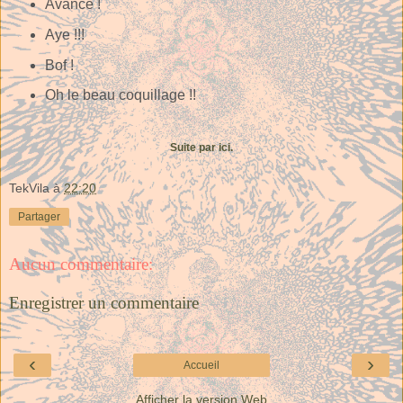
Avance !
Aye !!!
Bof !
Oh le beau coquillage !!
Suite par ici.
TekVila
à
22:20
Partager
Aucun commentaire:
Enregistrer un commentaire
‹
›
Accueil
Afficher la version Web