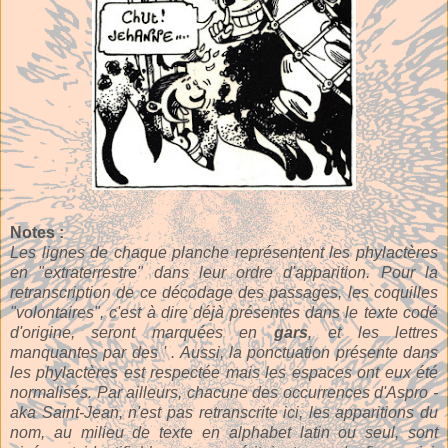
Notes :
Les lignes de chaque planche représentent les phylactères
en "extraterrestre" dans leur ordre d'apparition. Pour la
retranscription de ce décodage des passages, les coquilles
"volontaires", c'est à dire déjà présentes dans le texte codé
d'origine, seront marquées en
gars
, et les lettres
manquantes par des ' . Aussi, la ponctuation présente dans
les phylactères est respectée mais les espaces ont eux été
normalisés. Par ailleurs, chacune des occurrences d'Aspro -
aka Saint-Jean, n'est pas retranscrite ici, les apparitions du
nom, au milieu de texte en alphabet latin ou seul, sont