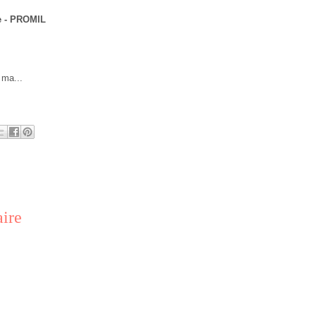
e - PROMIL
 ma...
ire