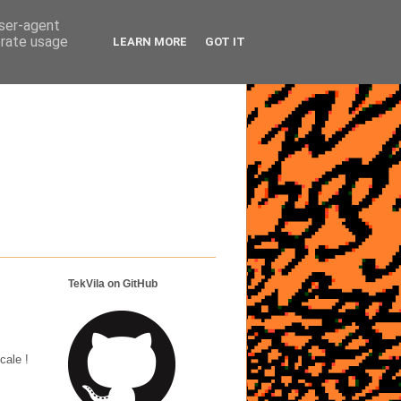
user-agent
erate usage
LEARN MORE
GOT IT
TekVila on GitHub
cale !