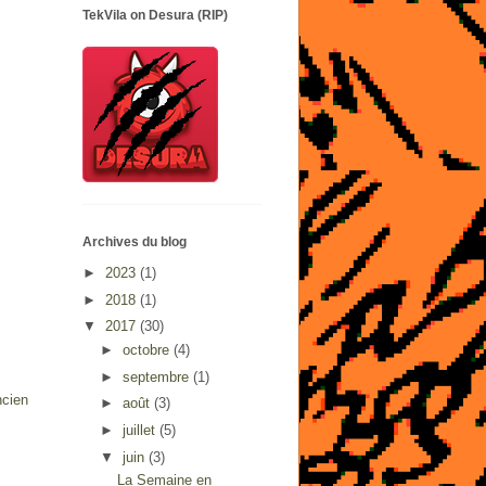
TekVila on Desura (RIP)
Archives du blog
►
2023
(1)
►
2018
(1)
▼
2017
(30)
►
octobre
(4)
►
septembre
(1)
ncien
►
août
(3)
►
juillet
(5)
▼
juin
(3)
La Semaine en