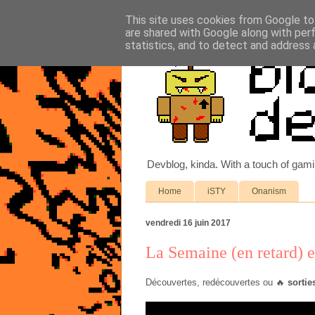
This site uses cookies from Google to 
are shared with Google along with per
statistics, and to detect and address 
Devblog, kinda. With a touch of gam
Home
iSTY
Onanism
vendredi 16 juin 2017
La Semaine (en retard) e
Découvertes, redécouvertes ou 🔥
sortie