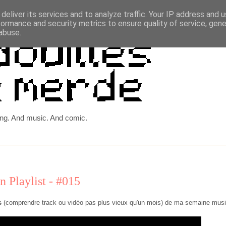
deliver its services and to analyze traffic. Your IP address and 
formance and security metrics to ensure quality of service, gen
abuse.
ing. And music. And comic.
n Playlist - #015
s
(comprendre track ou vidéo pas plus vieux qu'un mois) de ma semaine musi