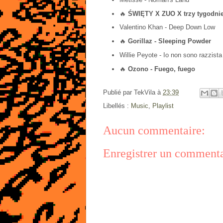
🔥
ŚWIĘTY X ZUO X trzy tygodni
Valentino Khan - Deep Down Low
🔥
Gorillaz - Sleeping Powder
Willie Peyote - Io non sono razzista
🔥
Ozono - Fuego, fuego
Publié par
TekVila
à
23:39
Libellés :
Music
,
Playlist
Aucun commentaire:
Enregistrer un commenta