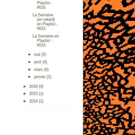
Playlist -
#016
La Semaine
(en retard)
en Playlist -
#015
La Semaine en
Playlist -
#014
►
mai
(5)
►
avril
(4)
►
mars
(4)
►
janvier
(1)
►
2016
(4)
►
2015
(1)
►
2014
(1)