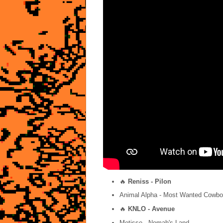
🔥
Reniss - Pilon
Animal Alpha - Most Wanted Cowbo
🔥
KNLO - Avenue
Metisse - Nomah's Land